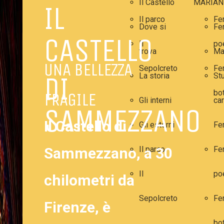
Il Castello
MARIAN
IL
Il parco
Fe
Dove si
Fe
CASTELLO
Il
po
trova
Ma
UNA BELLEZZA
Sepolcreto
Fe
DI
La storia
Stu
bo
FRAGILE
Gli interni
car
SAMMEZZANO
Il Castello di
Gli esterni
Fe
Sammezzano, a 30
Il parco
Fe
Il
po
chilometri da
Sepolcreto
Fe
Firenze, è
bo