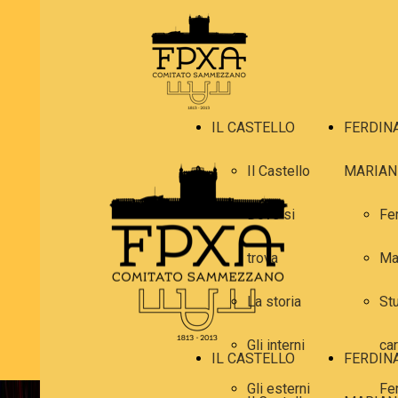
IL CASTELLO
FERDIN
Il Castello
MARIAN
Dove si
Fe
trova
Ma
La storia
Stu
Gli interni
car
IL CASTELLO
FERDIN
Gli esterni
Fe