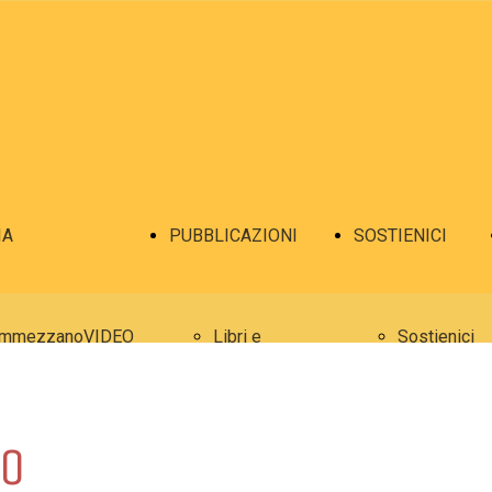
IA
PUBBLICAZIONI
SOSTIENICI
mmezzanoVIDEO
Libri e
Sostienici
mmezzanoFOTO
pubblicazioni
O