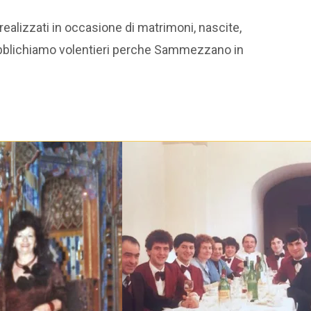
 realizzati in occasione di matrimoni, nascite,
mmezzano
Tesi di laurea
e pubblichiamo volentieri perche Sammezzano in
mERA
Rassegna
mmezzano
stampa
omERAVAMO
Rassegna
web