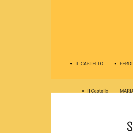
IL CASTELLO
FERD
Il Castello
MARI
Dove si