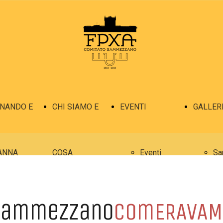
INANDO E
CHI SIAMO E
EVENTI
GALLER
ANNA
COSA
Eventi
Sa
Ferdinando
FACCIAMO
Eventi
Sa
Sammezzano
comERAVAM