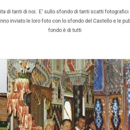
di tanti di noi. E' sullo sfondo di tanti scatti fotografici
Marianna
Chi
recenti
Sa
hanno inviato le loro foto con lo sfondo del Castello e l
fondo è di tutti
Studi e
siamo
Eventi
co
carteggi di
Statuto
2012-
Sa
Ferdinando
Dicono
2018
c
Ferdinando
di noi
Centenario